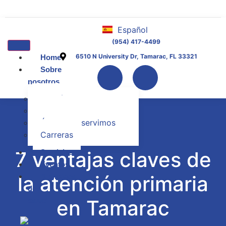
contenido
Español
English
(954) 417-4499
6510 N University Dr, Tamarac, FL 33321
Home
Sobre
nosotros
Contáctanos
Sobre nosotros
Áreas que servimos
Carreras
7 ventajas claves de
Servicios
Eventos
la atención primaria
Biblioteca
de
en Tamarac
salud