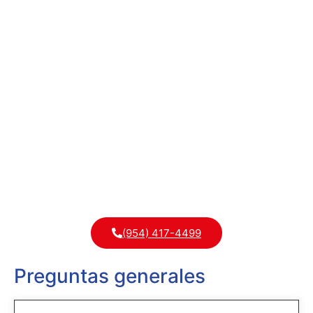
No dude en contactar con
nosotros
Contacte con Metropolitan Medical Centers para
todas sus necesidades de atención médica.
Nuestro equipo dedicado está listo para responder
sus preguntas, programar citas y brindarle
servicios médicos excepcionales. Su salud y
bienestar son nuestra prioridad. ¡Contáctenos hoy
mismo!
(954) 417-4499
Preguntas generales